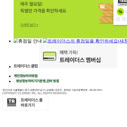
주)이마트 서울특별시 중구 세종대로7길 37 (순화동) 대표자 : 한채양, 사업자등록번호 : 206-86-50913